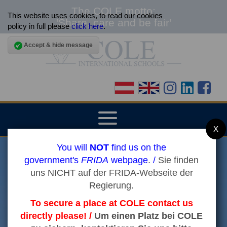
The COLE motto:
This website uses cookies, to read our cookies
'Share, care and be fair'
policy in full please
click here
.
Accept & hide message
▼
X
You will
NOT
find us on the
HOME
government's
FRIDA
webpage
.
/
Sie finden
uns NICHT auf der FRIDA-Webseite der
▼
ABOUT THE SCHOOLS
Regierung.
To secure a place at COLE contact us
▼
ADMISSIONS
directly please! /
Um einen Platz bei COLE