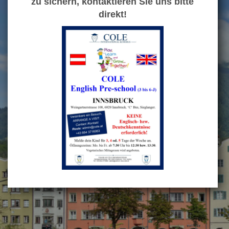
zu sichern, kontaktieren Sie uns bitte
direkt!
▼
COLE PRE-SCHOOL
COLE PRIMARY SCHOOL
▼
COLE HOLIDAY PROGRAMMES
▼
JOBS, NEWS, CALENDARS
PARENTS' TESTIMONIALS
▼
CONTACT US