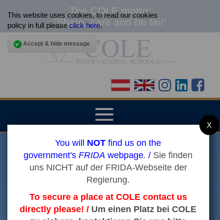
The COLE motto:
This website uses cookies, to read our cookies
'Share, care and be fair'
policy in full please
click here
.
Accept & hide message
▼
X
You will
NOT
find us on the
HOME
government's
FRIDA
webpage
.
/
Sie finden
uns NICHT auf der FRIDA-Webseite der
▼
ABOUT THE SCHOOLS
Regierung.
To secure a place at COLE contact us
▼
ADMISSIONS
directly please! /
Um einen Platz bei COLE