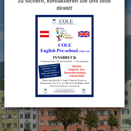
zu sichern, kontaktieren Sie uns bitte
direkt!
▼
COLE PRE-SCHOOL
COLE PRIMARY SCHOOL
▼
COLE HOLIDAY PROGRAMMES
▼
JOBS, NEWS, CALENDARS
PARENTS' TESTIMONIALS
▼
CONTACT US